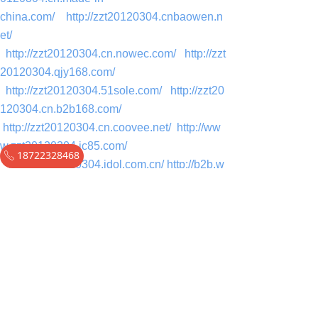
china.com/
http://zzt20120304.cnbaowen.n
et/
http://zzt20120304.cn.nowec.com/
http://zzt
20120304.qjy168.com/
http://zzt20120304.51sole.com/
http://zzt20
120304.cn.b2b168.com/
http://zzt20120304.cn.coovee.net/
http://ww
w.zzt20120304.jc85.com/
18722328468
ꂅ
http://zzt20120304.jdol.com.cn/
http://b2b.w
ubaiyi.com/com/zzt20120304/
云慧 云帆慧化
工建材厂以诚信为本欢迎来电 研究制造各种
异形材料 密封材料
zzt20120304.b58b.com
保温防火材料 及水处理**剂 絮凝剂 污水脱泥
剂 杀菌剂 防火保温板 涂料 泡沫玻璃板 管 ，
可拆卸保温衣，保温套，保温罩，节能保温
衣，可拆式阀门保温衣罩，价格低服务周到
http://tjyfhkj.cn.biz72.com/