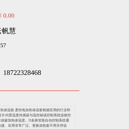
¥
0.00
云帆慧
757
18722328468
加热保温套 柔性电加热保温套根据应用的行业和
.B 内置温度传感器与温控箱或控制系统连接控
套或被加热体温度。D多路管路自动控制系统通
快捷、应用非常广泛。更换加热套不用关停设