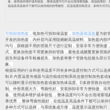
备、使用成本维护成本较低 ，整体温度均匀不会出现堵塞现象、保温效果好、
低温及高温条件下都可以保持很好的弯曲性，且适温度控制灵活、多种方式可
可拆卸加热套
，电加热可拆卸保温套，
加热器保温套
是为软
开发的加热套，内外层均采用阻燃耐高温材料、加热套内部
均匀，跟根据不用的管路尺寸进行定制，安装非常方便快捷
式，更换加热套不用更换拆卸管路，避免造成频繁更换管路
损失和设备停车检修损失。加热套将整个管路包括接头部分
象。
根据应用的行业和使用温度不同有多种温度控制方式可以选择
制.B 内置温度传感器与温控箱或控制系统连接控制加热套或
可以随时显示控制加热套或被加热体温度。D多路管路自动
制。外形美观大方、弯曲性好、安装拆卸非常方便快捷、应
备、使用成本维护成本较低 ，整体温度均匀不会出现堵塞现
果优秀 ，整体弯曲性能好，在低温及高温条件下都可以保持
多种方式可以选择，与系统集成方便，温度显示温度控制只