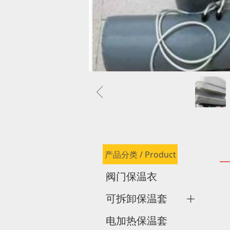
ꁆ
产品分类 / Product
阀门保温衣
可拆卸保温套
ꄶ
电加热保温套